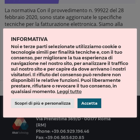
La normativa Con il provvedimento n. 99922 del 28
febbraio 2020, sono state aggiornate le specifiche
tecniche per la fatturazione elettronica. Siamo alla
versione 1.6 che vede una revisione del file XML per la
fattura elettronica da trasmettere al sistema di
INFORMATIVA
interscambio, con l’obiettivo di consentire una maggior
Noi e terze parti selezionate utilizziamo cookie o
precisione delle voci. Il nuovo tracciato delle […]
tecnologie simili per finalità tecniche e, con il tuo
consenso, per migliorare la tua esperienza di
Figaro ASD
|
Tags:
Fattura Elettronica
,
Gennaio2021
,
Natura IVA
,
Nuovi
navigazione nel nostro sito, per analizzare il traffico
Codici Natura Iva
,
Nuovo Tracciato
,
Provvedimento 20 Aprile 2020
,
Provvedimento N.
sul nostro sito e per capire da dove arrivano i nostri
99922
visitatori. Il rifiuto del consenso può rendere non
disponibili le relative funzioni. Puoi liberamente
prestare, rifiutare o revocare il tuo consenso, in
qualsiasi momento.
Leggi tutto
Scopri di più e personalizza
Accetta
Via Prenestina 369/D - 00177 Roma
(RM)
Phone: +39.06.929.196.46
Fax: +39.06.565.620.85