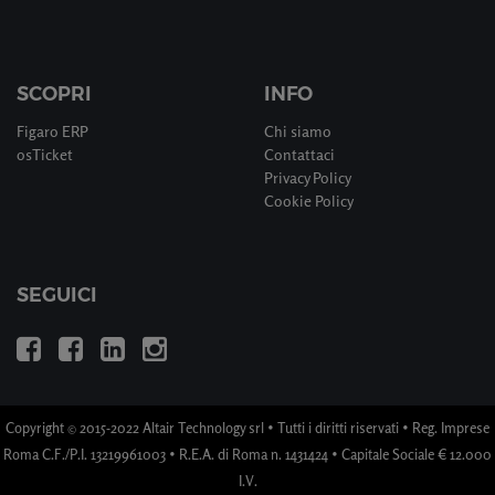
SCOPRI
INFO
Figaro ERP
Chi siamo
osTicket
Contattaci
Privacy Policy
Cookie Policy
SEGUICI
Copyright © 2015-2022 Altair Technology srl • Tutti i diritti riservati • Reg. Imprese
Roma C.F./P.I. 13219961003 • R.E.A. di Roma n. 1431424 • Capitale Sociale € 12.000
I.V.