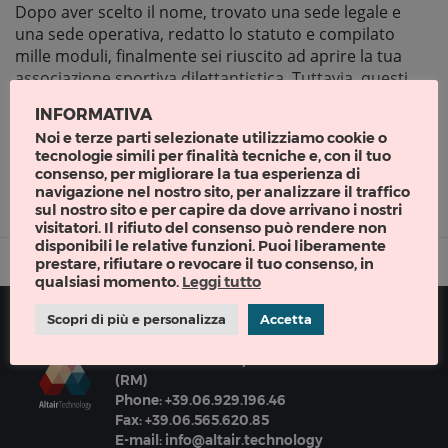
Dopo aver scelto il nome, trovato una sede legale e
una sede operativa, redatto lo statuto e compilato
mille moduli, finalmente sei riuscito ad aprire la tua
associazione sportiva dilettantistica. Tuttavia, questi
sono stati solo i primi passi di una corsa ad ostacoli
INFORMATIVA
ben più lunga, e se pensavi di aver raggiunto il primo
Noi e terze parti selezionate utilizziamo cookie o
traguardo […]
tecnologie simili per finalità tecniche e, con il tuo
consenso, per migliorare la tua esperienza di
Figaro ASD
|
Tags:
Associazione Sportiva Dilettantistica
,
Atleti
,
navigazione nel nostro sito, per analizzare il traffico
Burocrazia
,
Certificati
,
Figaro ASD
,
Gestionale Asd
,
Gestione Asd
,
Scadenze
,
sul nostro sito e per capire da dove arrivano i nostri
Scadenze Certificati
,
Sport
visitatori. Il rifiuto del consenso può rendere non
disponibili le relative funzioni. Puoi liberamente
prestare, rifiutare o revocare il tuo consenso, in
qualsiasi momento.
Leggi tutto
Scopri di più e personalizza
Accetta
Via Prenestina 369/D - 00177 Roma
(RM)
Phone: +39.06.929.196.46
Fax: +39.06.565.620.85
E-mail: info@altair.technology